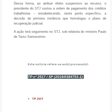
Dessa forma, ao atribuir efeito suspensivo ao recurso, o
presidente do STJ sustou a ordem de pagamento dos créditos
trabalhistas – restabelecendo, neste ponto específico, a
decisão de primeira instância que homologou o plano de
recuperação judicial.
A ação terá seguimento no STJ, sob relatoria do ministro Paulo
de Tarso Sanseverino.
Esta notícia refere-se ao(s)
processo(s):
TP nº 2517 / SP
(2019/0384753-1)
autuado em 20/1
fONTE stj
TP 2517