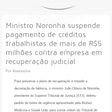
Ir
para
o
Ministro Noronha suspende
conteúdo
pagamento de créditos
Menu
trabalhistas de mais de R$5
P
W
M
milhões contra empresa em
h
h
a
o
a
p
recuperação judicial
n
t
-
e
s
m
-
a
a
a
p
r
Por
Assessoria
l
p
k
t
e
r
​Para preservar o plano de recuperação e impedir a
-
a
decretação de falência, o ministro João Otávio de Noronha,
l
t
presidente do Superior Tribunal de Justiça (STJ), deferiu
pedido de tutela de urgência apresentado pela Biofast
Medicina e Saúde Ltda. para sustar ordem do Tribunal de