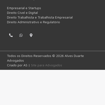
Empresarial e Startups
Direito Cível e Digital
Direito Trabalhista e Trabalhista Empresarial
Direito Administrativo e Regulatório
P
W
M
h
h
a
o
a
p
n
t
-
e
s
m
-
a
a
a
p
r
Todos os Direitos Reservados © 2026 Alves Duarte
l
p
k
Advogados
t
e
r
Criado por AS |
Site para Advogados
-
a
l
t