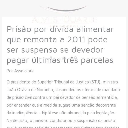
Ir
para
o
Prisão por dívida alimentar
conteúdo
que remonta a 2011 pode
Menu
ser suspensa se devedor
P
W
M
pagar últimas três parcelas
h
h
a
o
a
p
n
t
-
Por
Assessoria
e
s
m
-
a
a
a
p
r
​O presidente do Superior Tribunal de Justiça (STJ), ministro
l
p
k
t
e
João Otávio de Noronha, suspendeu os efeitos de mandado
r
-
de prisão civil contra um pai devedor de pensão alimentícia,
a
l
por entender que a medida sugere uma sanção decorrente
t
da inadimplência – hipótese não abrangida pela legislação.
Na decisão, o ministro condicionou a suspensão da prisão