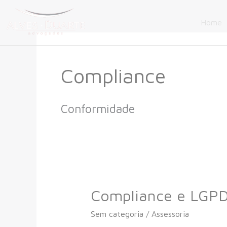
Ir
para
Home
o
conteúdo
Compliance
Conformidade
Compliance e LGPD
Compliance
e
Sem categoria
/
Assessoria
LGPD