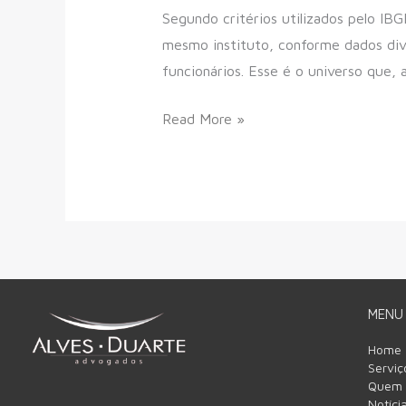
a
Segundo critérios utilizados pelo I
favor
mesmo instituto, conforme dados div
das
funcionários. Esse é o universo que,
PMEs
Read More »
MENU
Home
Serviç
Quem
Notíci