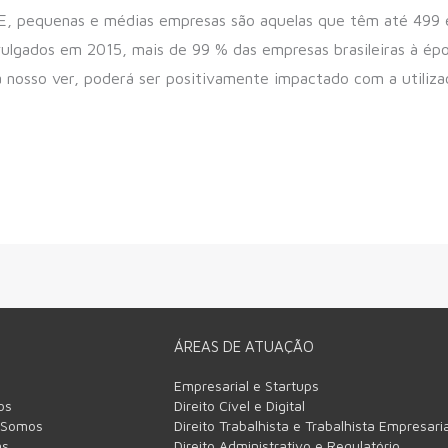
BGE, pequenas e médias empresas são aquelas que têm até 499
ulgados em 2015, mais de 99 % das empresas brasileiras à é
 a nosso ver, poderá ser positivamente impactado com a utiliz
ÁREAS DE ATUAÇÃO
Empresarial e Startups
os
Direito Cível e Digital
 Somos
Direito Trabalhista e Trabalhista Empresaria
as
Direito Administrativo e Regulatório