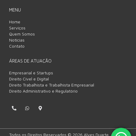
MENU
Home
Serviços
Quem Somos
Notícias
Contato
ÁREAS DE ATUAÇÃO
Empresarial e Startups
Direito Cível e Digital
Direito Trabalhista e Trabalhista Empresarial
Direito Administrativo e Regulatório
P
W
M
h
h
a
o
a
p
n
t
-
e
s
m
-
a
a
a
p
r
Todos os Direitos Reservados © 2026 Alves Duarte